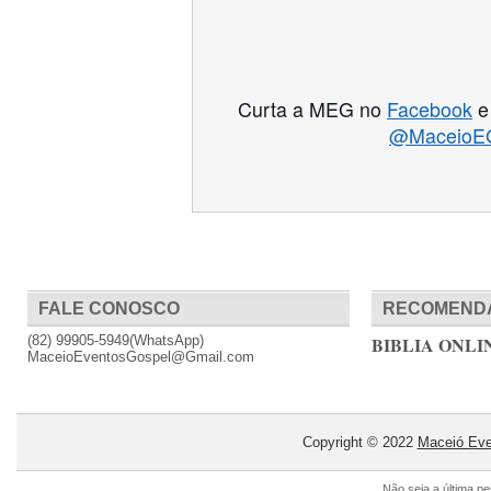
Curta a MEG no
Facebook
e 
@MaceioE
FALE CONOSCO
RECOMEND
(82) 99905-5949(WhatsApp)
BIBLIA ONLI
MaceioEventosGospel@Gmail.com
Copyright © 2022
Maceió Eve
Não seja a última p