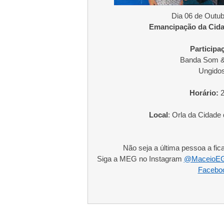
Dia 06 de Outub
Emancipação da Cida
Participa
Banda Som &
Ungido
Horário:
2
Local
: Orla da Cidade 
Não seja a última pessoa a fic
Siga a MEG no Instagram
@MaceioEG
Facebo